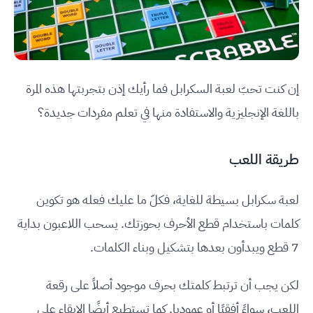
إن كنت تحبّ لعبة السكرابل فما رأيك إذن بتجربتها هذه المرة
باللغة الإنجليزية والاستفادة منها في تعلم مفردات جديدة؟
طريقة اللعب
لعبة سكرابل بسيطة للغاية، فكلّ ما عليك فعله هو تكوين
كلمات باستخدام قطع الأحرف بحوزتك. يسحب اللاعبون بداية
7 قطع ويبدأون بعدها بتشكيل وبناء الكلمات.
لكن يجب أن ترتبط كلمتك بحرف موجود أصلاً على رقعة
اللعب، سواءً أفقيًا أو عموديا. كما تستطيع أيضًا الإبقاء على