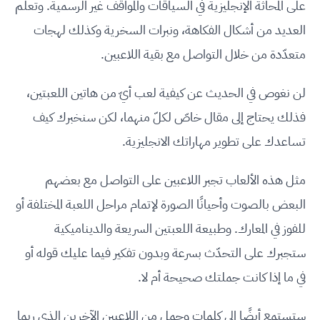
على المحاثة الإنجليزية في السياقات والمواقف غير الرسمية. وتعلّم
العديد من أشكال الفكاهة، ونبرات السخرية وكذلك لهجات
متعدّدة من خلال التواصل مع بقية اللاعبين.
لن نغوص في الحديث عن كيفية لعب أيّ من هاتين اللعبتين،
فذلك يحتاج إلى مقال خاصّ لكلّ منهما، لكن سنخبرك كيف
تساعدك على تطوير مهاراتك الانجليزية.
مثل هذه الألعاب تجبر اللاعبين على التواصل مع بعضهم
البعض بالصوت وأحيانًا الصورة لإتمام مراحل اللعبة المختلفة أو
للفوز في المعارك. وطبيعة اللعبتين السريعة والديناميكية
ستجبرك على التحدّث بسرعة وبدون تفكير فيما عليك قوله أو
في ما إذا كانت جملتك صحيحة أم لا.
ستستمع أيضًا إلى كلمات وجمل من اللاعبين الآخرين الذي ربما