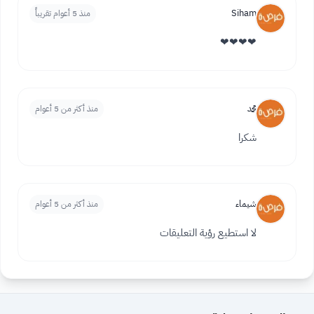
Siham
منذ 5 أعوام تقريباً
❤❤❤❤
محمد
منذ أكثر من 5 أعوام
شكرا
شيماء
منذ أكثر من 5 أعوام
لا استطيع رؤية التعليقات