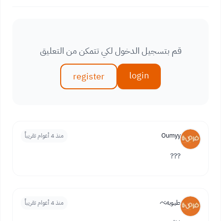
قم بتسجيل الدخول لكي تتمكن من التعليق
login
register
Oumyy
منذ 4 أعوام تقريباً
???
طيـوبهべ
منذ 4 أعوام تقريباً