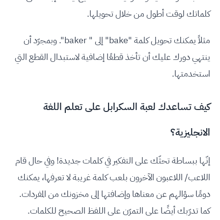
كلماتك لوقت أطول من خلال تحويلها.
مثلاً يمكنك تحويل كلمة "bake" إلى " baker". وبمجرّد أن
ينتهي دورك عليك أن تأخذ قطعًا إضافية لاستبدال القطع التي
استخدمتها.
كيف تساعدك لعبة السكرابل على تعلم اللغة
الانجليزية؟
إنّها ببساطة تحثّك على التفكير في كلمات جديدة! وفي حال قام
اللاعب/ اللاعبون الآخرون بلعب كلمة غريبة لا تعرفها، يمكنك
دومًا سؤالهم عن معناها وإضافتها إلى مخزونك من المفردات.
كما تدرّبك أيضًا على التمرّن على اللفظ الصحيح للكلمات.