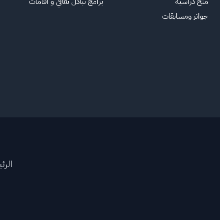
منح دراسية
برامج تبادل ثقافي و اقامات
جوائز ومسابقات
الرئ