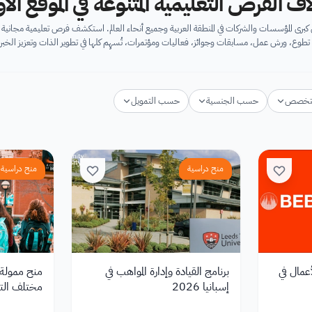
اف الفرص التعليمية المتنوعة في الموقع ال
برى المؤسسات والشركات في المنطقة العربية وجميع أنحاء العالم. استكشف فرص تعليمية مجان
تطوع، ورش عمل، مسابقات وجوائز، فعاليات ومؤتمرات، تُسهِم كلها في تطوير الذات وتعزيز الخبرا
تخصص
حسب الجنسية
حسب التمويل
منح دراسية
منح دراسية
أعمال في
برنامج القيادة وإدارة المواهب في
منح ممولة 
إسبانيا 2026
مختلف الت
2026