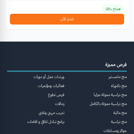
متاح دائمًا
تقدم الآن
فرص مميزة
منح ماجستير
ورشات عمل أو دورات
منح دكتوراة
فعاليات ومؤتمرات
منح دراسية ممولة جزئيا
فرص تطوع
منح دراسية ممولة بالكامل
زمالات
منح مالية
تدريب مهني وتقني
منح دراسية
برامج تبادل ثقافي و اقامات
جوائز ومسابقات