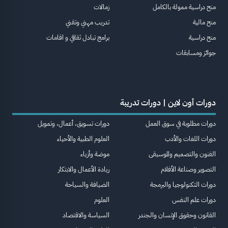
منح دراسية ممولة بالكامل
زمالات
منح مالية
تدريب مهني وتقني
منح دراسية
برامج تبادل ثقافي و اقامات
جوائز ومسابقات
دورات أون لاين | دورات تدريبة
دورات مطلوبة في سوق العمل
دورات تسويق، أعمال، وتمويل
دورات اللغات والأدب
العلوم الطبية والأحياء
الفنون والتصميم والموسيقى
موضة وأزياء
التصوير وصناعة الأفلام
ريادة الأعمال والابتكار
دورات التكنولوجيا والبرمجة
الضيافة والسياحة
دورات علم النفس
العلوم
القانون وحقوق الإنسان والجندر
السياسة والاقتصاد