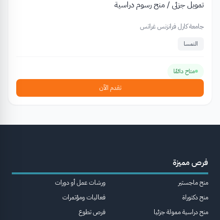
تمويل جزئي / منح رسوم دراسية
جامعة كارل فرانزنس غراتس
النمسا
متاح دائمًا
تقدم الآن
فرص مميزة
منح ماجستير
ورشات عمل أو دورات
منح دكتوراة
فعاليات ومؤتمرات
منح دراسية ممولة جزئيا
فرص تطوع