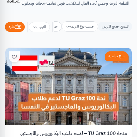
اقرأ المزيد
المنطقة العربية وجميع أنحاء العالم. استكشف فرص تعليمية مجانية ومدفوعة
تشتمل على منح دراسية، فرص تبادل ثقافي، فرص تطوع، ورش عمل،
مسابقات وجوائز، فعاليات ومؤتمرات، تُسهِم كلها في تطوير الذات وتعزيز
الخبرات وبناء القدرات.
تصفح جميع الفرص
حسب نوع الفرصة
حسب مكان الفرصة
حسب التخص
فلتره
الترتيب
منح دراسية
منحة TU Graz 100 – لدعم طلاب البكالوريوس والماجستير،