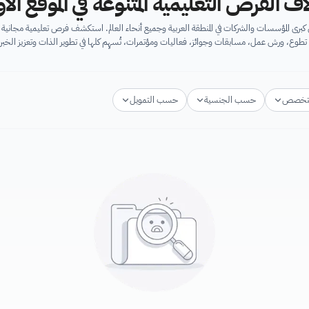
اف الفرص التعليمية المتنوعة في الموقع ال
برى المؤسسات والشركات في المنطقة العربية وجميع أنحاء العالم. استكشف فرص تعليمية مجان
تطوع، ورش عمل، مسابقات وجوائز، فعاليات ومؤتمرات، تُسهِم كلها في تطوير الذات وتعزيز الخبرا
تخصص
حسب الجنسية
حسب التمويل