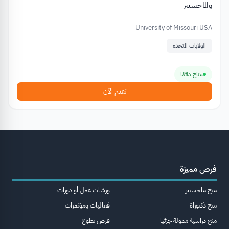
والماجستير
University of Missouri USA
الولايات المتحدة
متاح دائمًا
تقدم الآن
فرص مميزة
منح ماجستير
ورشات عمل أو دورات
منح دكتوراة
فعاليات ومؤتمرات
منح دراسية ممولة جزئيا
فرص تطوع