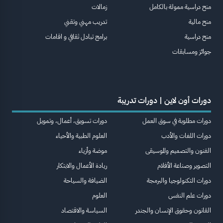
منح دراسية ممولة بالكامل
زمالات
منح مالية
تدريب مهني وتقني
منح دراسية
برامج تبادل ثقافي و اقامات
جوائز ومسابقات
دورات أون لاين | دورات تدريبة
دورات مطلوبة في سوق العمل
دورات تسويق، أعمال، وتمويل
دورات اللغات والأدب
العلوم الطبية والأحياء
الفنون والتصميم والموسيقى
موضة وأزياء
التصوير وصناعة الأفلام
ريادة الأعمال والابتكار
دورات التكنولوجيا والبرمجة
الضيافة والسياحة
دورات علم النفس
العلوم
القانون وحقوق الإنسان والجندر
السياسة والاقتصاد