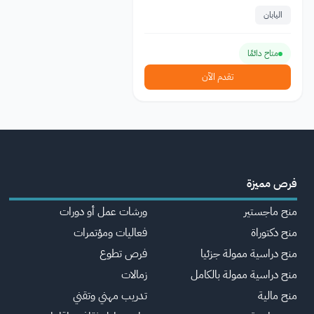
اليابان
متاح دائمًا
تقدم الآن
فرص مميزة
منح ماجستير
ورشات عمل أو دورات
منح دكتوراة
فعاليات ومؤتمرات
منح دراسية ممولة جزئيا
فرص تطوع
منح دراسية ممولة بالكامل
زمالات
منح مالية
تدريب مهني وتقني