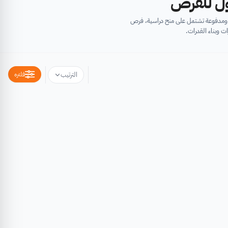
أول للفرص
ية ومدفوعة تشتمل على منح دراسية، فرص
ت وبناء القدرات.
فلتره
الترتيب