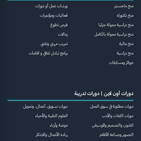
منح ماجستير
ورشات عمل أو دورات
منح دكتوراة
فعاليات ومؤتمرات
منح دراسية ممولة جزئيا
فرص تطوع
منح دراسية ممولة بالكامل
زمالات
منح مالية
تدريب مهني وتقني
منح دراسية
برامج تبادل ثقافي و اقامات
جوائز ومسابقات
دورات أون لاين | دورات تدريبة
دورات مطلوبة في سوق العمل
دورات تسويق، أعمال، وتمويل
دورات اللغات والأدب
العلوم الطبية والأحياء
الفنون والتصميم والموسيقى
موضة وأزياء
التصوير وصناعة الأفلام
ريادة الأعمال والابتكار