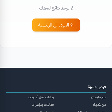
لا يوجد نتائج لبحثك
العودة الى الرئيسية
فرص مميزة
منح ماجستير
ورشات عمل أو دورات
منح دكتوراة
فعاليات ومؤتمرات