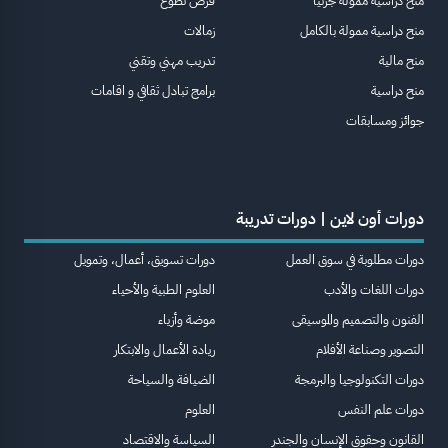
منح دراسية ممولة جزئيا
فرص تطوع
منح دراسية ممولة بالكامل
زمالات
منح مالية
تدريب مهني وتقني
منح دراسية
برامج تبادل ثقافي و اقامات
جوائز ومسابقات
دورات أون لاين | دورات تدريبة
دورات مطلوبة في سوق العمل
دورات تسويق، أعمال، وتمويل
دورات اللغات والأدب
العلوم الطبية والأحياء
الفنون والتصميم والموسيقى
موضة وأزياء
التصوير وصناعة الأفلام
ريادة الأعمال والابتكار
دورات التكنولوجيا والبرمجة
الضيافة والسياحة
دورات علم النفس
العلوم
القانون وحقوق الإنسان والجندر
السياسة والاقتصاد