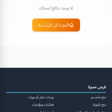
لا يوجد نتائج لبحثك
العودة الى الرئيسية
فرص مميزة
منح ماجستير
ورشات عمل أو دورات
منح دكتوراة
فعاليات ومؤتمرات