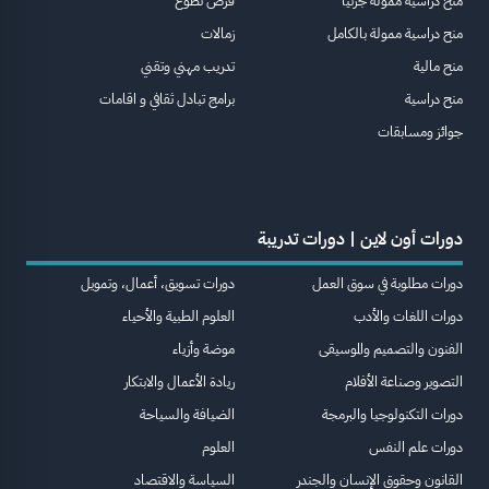
منح دراسية ممولة جزئيا
فرص تطوع
منح دراسية ممولة بالكامل
زمالات
منح مالية
تدريب مهني وتقني
منح دراسية
برامج تبادل ثقافي و اقامات
جوائز ومسابقات
دورات أون لاين | دورات تدريبة
دورات مطلوبة في سوق العمل
دورات تسويق، أعمال، وتمويل
دورات اللغات والأدب
العلوم الطبية والأحياء
الفنون والتصميم والموسيقى
موضة وأزياء
التصوير وصناعة الأفلام
ريادة الأعمال والابتكار
دورات التكنولوجيا والبرمجة
الضيافة والسياحة
دورات علم النفس
العلوم
القانون وحقوق الإنسان والجندر
السياسة والاقتصاد