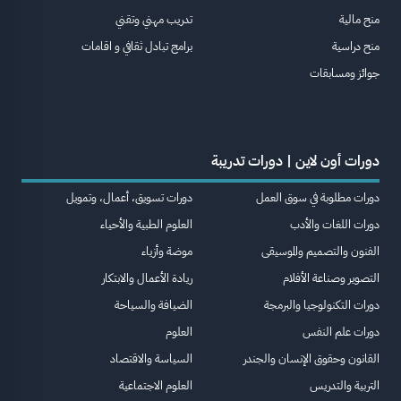
منح مالية
تدريب مهني وتقني
منح دراسية
برامج تبادل ثقافي و اقامات
جوائز ومسابقات
دورات أون لاين | دورات تدريبة
دورات مطلوبة في سوق العمل
دورات تسويق، أعمال، وتمويل
دورات اللغات والأدب
العلوم الطبية والأحياء
الفنون والتصميم والموسيقى
موضة وأزياء
التصوير وصناعة الأفلام
ريادة الأعمال والابتكار
دورات التكنولوجيا والبرمجة
الضيافة والسياحة
دورات علم النفس
العلوم
القانون وحقوق الإنسان والجندر
السياسة والاقتصاد
التربية والتدريس
العلوم الاجتماعية