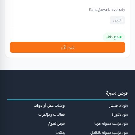
Kanagawa University
اليابان
متاح دائمًا
تقدم الآن
فرص مميزة
منح ماجستير
ورشات عمل أو دورات
منح دكتوراة
فعاليات ومؤتمرات
منح دراسية ممولة جزئيا
فرص تطوع
منح دراسية ممولة بالكامل
زمالات