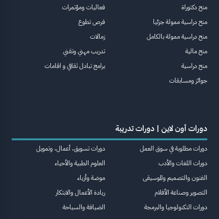
منح دكتوراة
فعاليات ومؤتمرات
منح دراسية ممولة جزئيا
فرص تطوع
منح دراسية ممولة بالكامل
زمالات
منح مالية
تدريب مهني وتقني
منح دراسية
برامج تبادل ثقافي و اقامات
جوائز ومسابقات
دورات أون لاين | دورات تدريبة
دورات مطلوبة في سوق العمل
دورات تسويق، أعمال، وتمويل
دورات اللغات والأدب
العلوم الطبية والأحياء
الفنون والتصميم والموسيقى
موضة وأزياء
التصوير وصناعة الأفلام
ريادة الأعمال والابتكار
دورات التكنولوجيا والبرمجة
الضيافة والسياحة