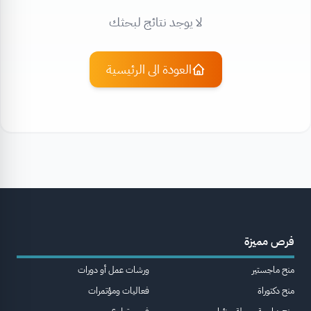
لا يوجد نتائج لبحثك
العودة الى الرئيسية
فرص مميزة
منح ماجستير
ورشات عمل أو دورات
منح دكتوراة
فعاليات ومؤتمرات