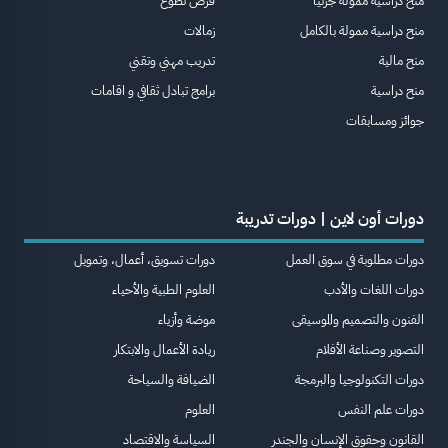
منح دراسية ممولة جزئيا
فرص تطوع
منح دراسية ممولة بالكامل
زمالات
منح مالية
تدريب مهني وتقني
منح دراسية
برامج تبادل ثقافي و اقامات
جوائز ومسابقات
دورات أون لاين | دورات تدريبة
دورات مطلوبة في سوق العمل
دورات تسويق، أعمال، وتمويل
دورات اللغات والأدب
العلوم الطبية والأحياء
الفنون والتصميم والموسيقى
موضة وأزياء
التصوير وصناعة الأفلام
ريادة الأعمال والابتكار
دورات التكنولوجيا والبرمجة
الضيافة والسياحة
دورات علم النفس
العلوم
القانون وحقوق الإنسان والجندر
السياسة والاقتصاد