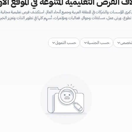
اف الفرص التعليمية المتنوعة في الموقع ال
برى المؤسسات والشركات في المنطقة العربية وجميع أنحاء العالم. استكشف فرص تعليمية مجان
تطوع، ورش عمل، مسابقات وجوائز، فعاليات ومؤتمرات، تُسهِم كلها في تطوير الذات وتعزيز الخبرا
تخصص
حسب الجنسية
حسب التمويل