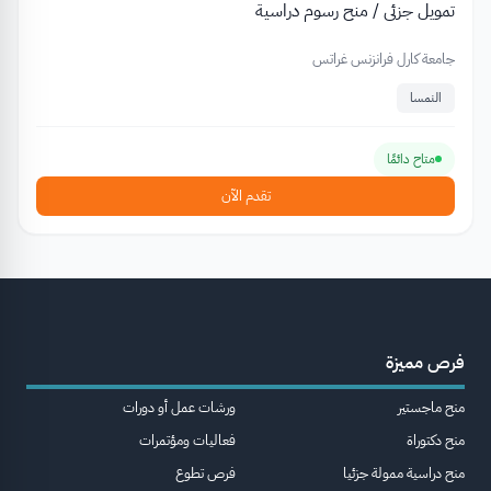
تمويل جزئي / منح رسوم دراسية
جامعة كارل فرانزنس غراتس
النمسا
متاح دائمًا
تقدم الآن
فرص مميزة
منح ماجستير
ورشات عمل أو دورات
منح دكتوراة
فعاليات ومؤتمرات
منح دراسية ممولة جزئيا
فرص تطوع