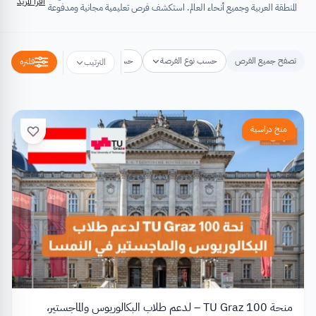
اقرأ المزيد
المنطقة العربية وجميع أنحاء العالم. استكشف فرص تعليمية مجانية ومدفوعة
تشتمل على منح دراسية، فرص تبادل ثقافي، فرص تطوع، ورش عمل،
مسابقات وجوائز، فعاليات ومؤتمرات، تُسهِم كلها في تطوير الذات وتعزيز
الخبرات وبناء القدرات.
تصفح جميع الفرص
حسب نوع الفرصة
حسب مكان الفرصة
حسب التخص
فلتره
الترتيب
منح دراسية
منحة TU Graz 100 – لدعم طلاب البكالوريوس والماجستير،