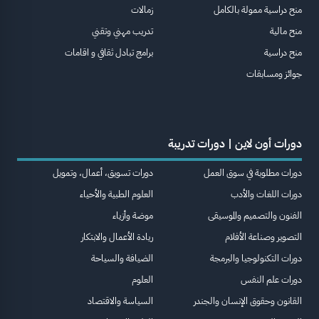
منح دراسية ممولة بالكامل
زمالات
منح مالية
تدريب مهني وتقني
منح دراسية
برامج تبادل ثقافي و اقامات
جوائز ومسابقات
دورات أون لاين | دورات تدريبة
دورات مطلوبة في سوق العمل
دورات تسويق، أعمال، وتمويل
دورات اللغات والأدب
العلوم الطبية والأحياء
الفنون والتصميم والموسيقى
موضة وأزياء
التصوير وصناعة الأفلام
ريادة الأعمال والابتكار
دورات التكنولوجيا والبرمجة
الضيافة والسياحة
دورات علم النفس
العلوم
القانون وحقوق الإنسان والجندر
السياسة والاقتصاد