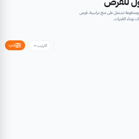
أول للفرص
ية ومدفوعة تشتمل على منح دراسية، فرص
ت وبناء القدرات.
فلتره
الترتيب