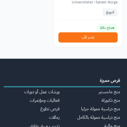
Universitetet i Sørøst-Norge
النرويج
متاح دائمًا
تقدم الآن
فرص مميزة
منح ماجستير
ورشات عمل أو دورات
منح دكتوراة
فعاليات ومؤتمرات
منح دراسية ممولة جزئيا
فرص تطوع
منح دراسية ممولة بالكامل
زمالات
منح مالية
تدريب مهني وتقني