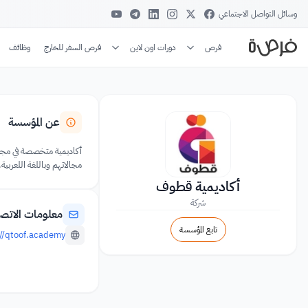
وسائل التواصل الاجتماعي
فرص
دورات اون لاين
فرص السفر للخارج
وظائف
عن المؤسسة
أكاديمية متخصصة في مجال 
مجالاتهم وباللغة اللعربية.
أكاديمية قطوف
شركة
معلومات الاتص
تابع المؤسسة
://qtoof.academy