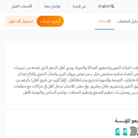
English
عن فرصة
تواصل معنا
لأصحاب العمل
المؤسسات
أنشئ حساب
تسجيل الدخول
دليل الجامعات
قيادة التغيير ولتحقيق العدالة والحرية. وتبني أهل الدعم الذي تقدمه من تدريبات
س تنظيم المجتمع القيمي. قامت نسرين الحاج أحمد، وميس العرقسوسي بتأسيس أهل عام 2011 بدعم من أعضاء مبادرة مجتمعي مثل سمر دودين وروان الزين وايمان النمري وكفاح عدنان
رفارد، التوجيه والمشورة لمشاريع ونشاطاتأهل. (إقرأ المزيد عن فريق أهل) بالرغم من
يق التغيير وتدعمهم خلال رحلتهم. وفي بعض الاحيان تدخل أهل في شراكات مع منظمات
سس وممارسات تنظيم المجتمع وتنظيم الحملات، وتقدم التمكين والتوجيه لأهل
بعو المؤسسة