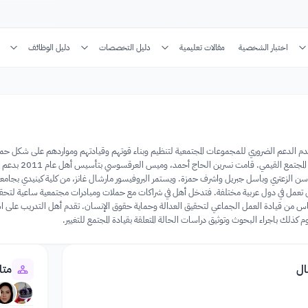
اختبار الشخصية
مقالات تعليمية
دليل التخصصات
دليل الوظائف
الدعم الضروري للمجموعات المجتمعية لتنظيم وبناء قوتهم وقيادتهم ومواردهم على شكل حملات ل
وتوجيه على اس
سن الزعتري وباسل جبريل واشرف حمزة. ويستمر البروفيسور مارشال غانز، من كلية كينيدي بجامعة ها
أهل تعمل في دول عربية مختلفة. فتدخل أهل في شراكات مع حملات ومبادرات مجتمعية ساعية لتحق
س من قيادة العمل الجماعي لتحقيق العدالة وحماية حقوق الإنسان. تقدم أهل التدريب على ا
 كذلك باجراء البحوث وتوثيق دراسات الحالة المتعلقة بقيادة المجتمع للتغيير.
ال
متا