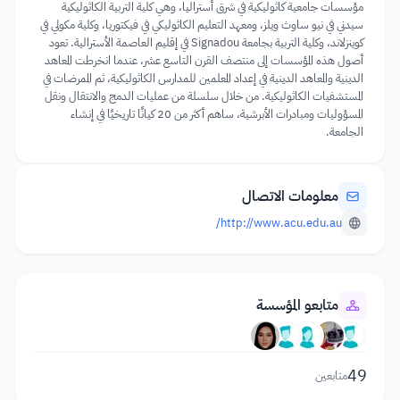
مؤسسات جامعية كاثوليكية في شرق أستراليا، وهي كلية التربية الكاثوليكية
سيدني في نيو ساوث ويلز، ومعهد التعليم الكاثوليكي في فيكتوريا، وكلية مكولي في
كوينزلاند، وكلية التربية بجامعة Signadou في إقليم العاصمة الأسترالية. تعود
أصول هذه المؤسسات إلى منتصف القرن التاسع عشر، عندما انخرطت المعاهد
الدينية والمعاهد الدينية في إعداد المعلمين للمدارس الكاثوليكية، ثم الممرضات في
المستشفيات الكاثوليكية. من خلال سلسلة من عمليات الدمج والانتقال ونقل
المسؤوليات ومبادرات الأبرشية، ساهم أكثر من 20 كيانًا تاريخيًا في إنشاء
الجامعة.
معلومات الاتصال
http://www.acu.edu.au/
متابعو المؤسسة
49
متابعين