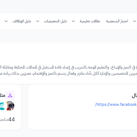
اختبار الشخصية
مقالات تعليمية
دليل التخصصات
دليل الوظائف
ة في التميز والإبداع، والتعليم الموجـه بالتدريب في إعداد قادة المستقبل في المجالات المختلفة ومق
يرين المتخصصيـن وللإدارة ككـل بأداء ملتزم وفعال يتسم بالتميز والإهتمام، معـــززين بذلك ريادة مر
ال
متا
https://www.facebook
44
متابعي