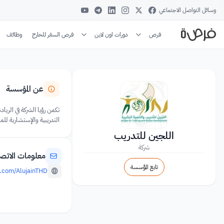
وسائل التواصل الاجتماعي
فرص
دورات اون لاين
فرص السفر للخارج
وظائف
عن المؤسسة
تكمن رؤيا الشركة في الرياد
التدريبية والإستشارية للمد
اللجين للتدريب
شركة
معلومات الاتص
تابع المؤسسة
.com/AlujainTHD/