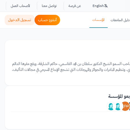
English
عن فرصة
تواصل معنا
لأصحاب العمل
المؤسسات
أنشئ حساب
تسجيل الدخول
دليل الجامعات
ئة عربية غير حكومية وغير ربحية تُعنى بشؤون المسرح العربي، تأسست عام 2007 بمبادرة من صاحب السمو الشيخ الدكتور سلطان بن محمد القاسمي، حاكم الشارقة، ويقع مقرها الدائم
ري، وتنظيم المبادرات والجوائز والمهرجانات التي تشجع الإبداع المسرحي في مجالات التأليف،
بعو المؤسسة