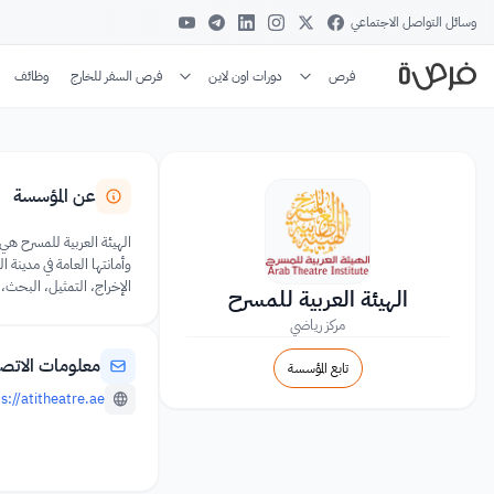
وسائل التواصل الاجتماعي
فرص
دورات اون لاين
فرص السفر للخارج
وظائف
عن المؤسسة
وأمانتها العامة في مدينة ا
الإخراج، التمثيل، البحث، و
الهيئة العربية للمسرح
مركز رياضي
معلومات الاتص
تابع المؤسسة
s://atitheatre.ae/