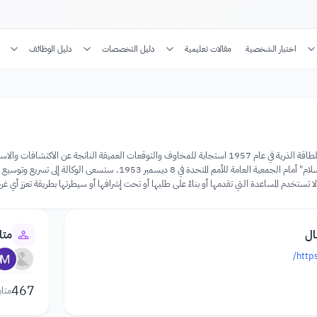
اختبار الشخصية
مقالات تعليمية
دليل التخصصات
دليل الوظائف
تم إنشاء الوكالة الدولية للطاقة الذرية في عام 1957 استجابة للمخاوف والتوقعات العميقة ال
أيزنهاور "ذرات من أجل السلام" أمام الجمعية العامة للأمم الم
ا تستخدم المساعدة التي تقدمها أو بناءً على طلبها أو تحت إشرافها أو سيطرتها بطريقة تعزز أي
ال
متا
http
467
متاب