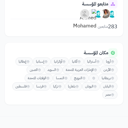
متابعو المؤسسة
283
متابعين
مكان المؤسسة
أروبا
أستراليا
ألمانيا
أوكرانيا
إسبانيا
إيطاليا
الأردن
الإمارات العربية المتحدة
السويد
الصين
بريطانيا
النرويج
النمسا
الولايات المتحدة
اليابان
اليونان
بلغاريا
تركيا
فرنسا
فلسطين
مصر