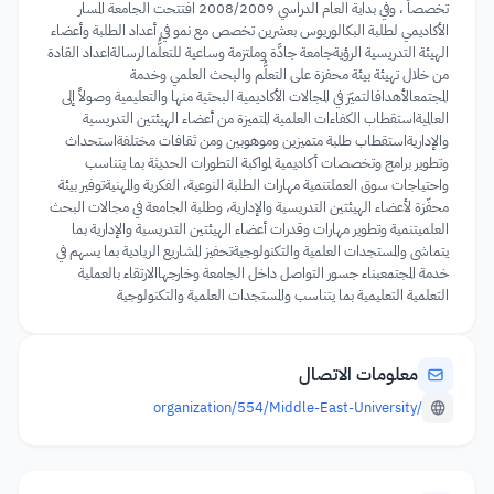
تخصصاً ، وفي بداية العام الدراسي 2008/2009 افتتحت الجامعة المسار
الأكاديمي لطلبة البكالوريوس بعشرين تخصص مع نمو في أعداد الطلبة وأعضاء
الهيئة التدريسية الرؤيةجامعة جادَّة وملتزمة وساعية للتعلُّمالرسالةاعداد القادة
من خلال تهيئة بيئة محفزة على التعلُّم والبحث العلمي وخدمة
المجتمعالأهدافالتميّز في المجالات الأكاديمية البحثية منها والتعليمية وصولاً إلى
العالميةاستقطاب الكفاءات العلمية المتميزة من أعضاء الهيئتين التدريسية
والإداريةاستقطاب طلبة متميزين وموهوبين ومن ثقافات مختلفةاستحداث
وتطوير برامج وتخصصات أكاديمية لمواكبة التطورات الحديثة بما يتناسب
واحتياجات سوق العملتنمية مهارات الطلبة النوعية، الفكرية والمهنيةتوفير بيئة
محفّزة لأعضاء الهيئتين التدريسية والإدارية، وطلبة الجامعة في مجالات البحث
العلميتنمية وتطوير مهارات وقدرات أعضاء الهيئتين التدريسية والإدارية بما
يتماشى والمستجدات العلمية والتكنولوجيةتحفيز المشاريع الريادية بما يسهم في
خدمة المجتمعبناء جسور التواصل داخل الجامعة وخارجهاالارتقاء بالعملية
التعلمية التعليمية بما يتناسب والمستجدات العلمية والتكنولوجية
معلومات الاتصال
/organization/554/Middle-East-University