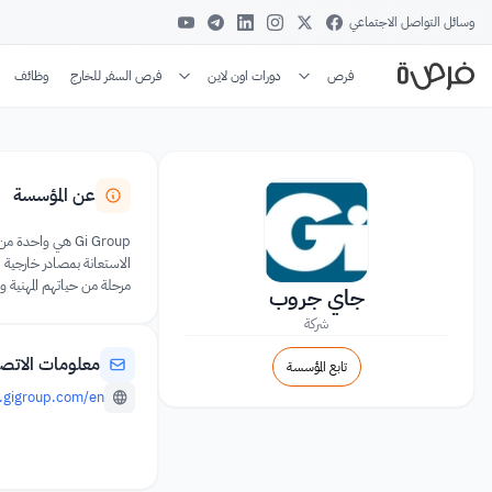
وسائل التواصل الاجتماعي
فرص
دورات اون لاين
فرص السفر للخارج
وظائف
عن المؤسسة
Gi Group هي واح
مرحلة من حياتهم المهنية و
جاي جروب
شركة
معلومات الاتص
تابع المؤسسة
.gigroup.com/en/