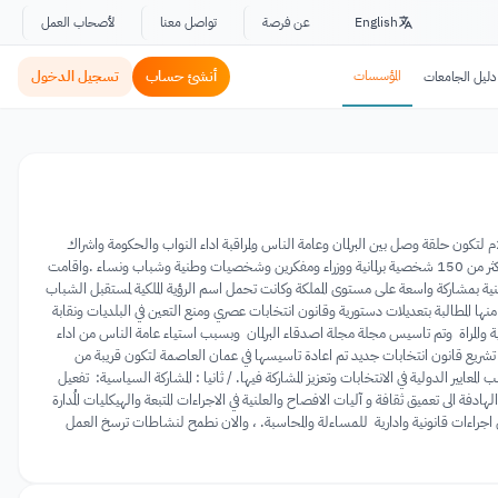
English
عن فرصة
تواصل معنا
لأصحاب العمل
المؤسسات
أنشئ حساب
تسجيل الدخول
دليل الجامعات
جمعية اصدقاء البرلمان الاردني هي جمعية تعتبر الاولى من نوعها في منطقة الشرق الاوسط والعالم وقد تم تاسيسها عام 2013م لتكون حلقة وصل بين البرلمان وعامة الناس ولمراقبة اداء النواب والحكومة واشراك
الشباب والنساء في الشأن العام ، ونظم لها حفل اشهار برعاية رئيس مجلس النواب المهندس عبد الهادي المجالي وبحضور اكثر من 150 شخصية برلمانية ووزراء ومفكرين وشخصيات وطنية وشباب ونساء .واقامت
وطنية بمشاركة واسعة على مستوى المملكة وكانت تحمل اسم الرؤية الملكية لمستقبل الشباب
م اعلان البلقاء الاول 2014 م والذي تضمن اصلاحات وطنية منها المطالبة بتعديلات دستورية وقانون انتخابات عصري ومنع التعين في البلديات ونقابة
ة والمراة وتم تاسيس مجلة مجلة اصدقاء البرلمان وبسبب استياء عامة الناس من اداء
اته والتهم الموجهة للحكومات باضعاف مجلس النواب تم الحد من نشاطات الجمعية .وفي عام 2015م ومع تشريع قانون انتخابات جديد تم اعادة تاسيسها في عمان العاصمة لتكون قريبة من
معايير الدولية في الانتخابات وتعزيز المشاركة فيها. / ثانيا : المشاركة السياسية: تفعيل
لهادفة الى تعميق ثقافة و آليات الافصاح والعلنية في الاجراءات المتبعة والهيكليات المُدارة
اءات قانونية وادارية للمساءلة والمحاسبة. ، والان نطمح لنشاطات ترسخ العمل