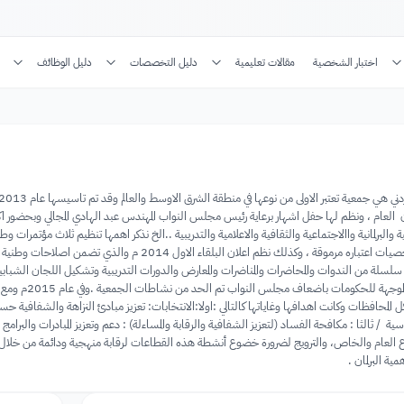
اختبار الشخصية
مقالات تعليمية
دليل التخصصات
دليل الوظائف
لبرلمانية واالاجتماعية والثقافية والاعلامية والتدريبية ..الخ نذكر اهمها تنظيم ثلاث مؤتمرات 
والمراة وقد حاضر فيها شخصيات اعتباره مرموقة ، وكذلك نظ
لسلة من الندوات والمحاضرات والمناضرات والمعارض والدورات التدريبية وتشكيل اللجان الشبابي
البرلمان ومخرج
 المحافظات وكانت اهدافها وغاياتها كالتالي :اولا:الانتخابات: تعزيز مبادئ النزاهة والشفافية حسب ال
سية / ثالثا : مكافحة الفساد (لتعزيز الشفافية والرقابة والمساءلة) : دعم وتعزيز المبادرات والبرامج ا
عام والخاص، والترويج لضرورة خضوع أنشطة هذه القطاعات لرقابة منهجية ودائمة من خلال اجر
مية البرلمان .