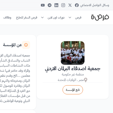
وسائل التواصل الاجتماعي
فرص
دورات اون لاين
فرص السفر للخارج
وظائف
عن المؤسسة
مئات النشاطات السياسية وا
جمعية اصدقاء البرلمان الاردني
منظمة غير حكومية
معلمين ...الخ وقدم نظم س
مصر , الولايات المتحدة
البرلمان وقادرة للوصول لكل
تابع المؤسسة
دور الفرد في المشاركة السيا
من قبل مؤسسات القطاع ال
النيابي وتوعية المواطنين باه