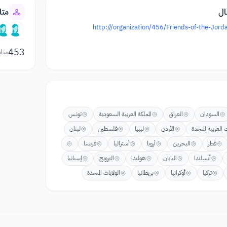
ال
متا
http:///organization/456/Friends-of-the-Jord
453
متاب
السودان
العراق
المملكة العربية السعودية
تونس
ت العربية المتحدة
الأردن
ليبيا
فلسطين
لبنان
قطر
البحرين
أروبا
أستراليا
فرنسا
أيسلندا
اليابان
هولندا
النرويج
إسبانيا
تركيا
أوكرانيا
بريطانيا
الولايات المتحدة