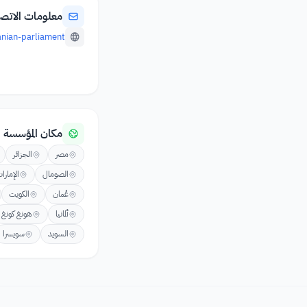
معلومات الاتص
anian-parliament
مكان المؤسسة
مصر
الجزائر
الصومال
الإمارا
عُمان
الكويت
ألمانيا
هونغ كونغ
السويد
سويسرا