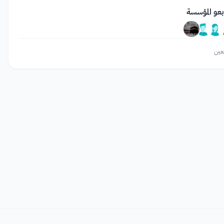
بعو المؤسسة
عين