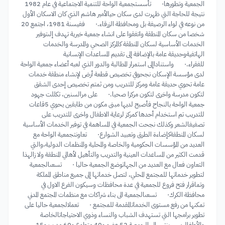
الجمعية وتطورها· تأسستجمعية الواحة للتنمية الاجتماعية في عام 1982
نتيجة للحاجة التي ظهرت لدى سكان حيالأمير هاشم الذي كان الاسكان الأول
من نوعه في لواء الرصيفة بل ومحافظة الزرقاء.· ففيسنة 1981، اجتمع 20
شخصا من سكان المنطقة واتفقوا على انشاء جمعية خيرية تهدف إلىتوفير
الخدمات الأساسية لسكان المنطقة كالمركز الصحي والمدرسة والخدمات
الهاتفيةوحديقة عامة بالإضافة إلى تقديم المساعدات الإنسانية
للفقراء.· واستناداإلى استمرار المطالبة والدور الذي لعبه أعضاء جمعية الواحة
لدى مؤسسة الإسكان نجحوفي تخصيص قطعة أرض لإنشاء منطقة خدمات
عامة تحوي حديقة عامة ومركز للتدريب ومن ثمتم تخصيص إحدى الشقق
لتكون مدرسة واخرى لتكون مركزا صحيا.· على مرالسنين، تكللت جهود
جمعية الواحة بالنجاح فأصبح لديها مبنى مكون من طابقين يحوي 5قاعات
للتدريب تم استخدام أحدها كمركز لرعاية الاطفال واخرى للتدريب على
تصفيفالشعر وكذلك نجحت الجمعية في المساهمة في توفير الخدمات الأساسية
لسكان المنطقةكإضاءة الطرق وتعبيد الشوارع· تعاونتجمعية الواحة مع
العديد من المؤسسات الحكومية والخاصة والمحلية والمنظمات الدولية،والتي
قدمت الكثير من المساعدات العينية والتدريب والتأهيل لأهالي المنطقة ولا زالهذا
التعاون فعال مع العديد من الجهاتوضع الجمعية حاليا · تسعىالجمعية
لتطوير خدماتها للمجتمع المحلي، لتصل خدماتها إلى جميع مناطق المملكة
وتماقرار فتح فروع للجمعية في عدة محافظات وسيكون الفرع الاول في
محافظة الكرك· تسعىالجمعية الى بناء شراكات مع منظمات المجتمع المدني
تمكنها من رفع مستوى الخدماتالمقدمة للمجتمع · تعملالجمعية حاليا على
تطوير برامجها التي تستهدف الشباب والنساء وذوي الاحتياجاتالخاصة
والأطفال· ينتسبالى الجمعية 52 عضو و40 متطوع و60 مدرب و15