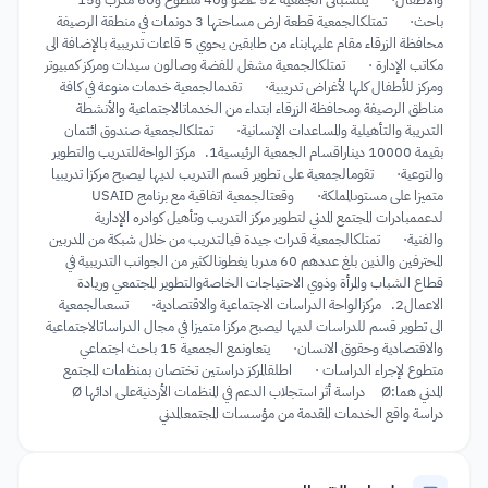
باحث· تمتلكالجمعية قطعة ارض مساحتها 3 دونمات في منطقة الرصيفة
محافظة الزرقاء مقام عليهابناء من طابقين يحوي 5 قاعات تدريبية بالإضافة الى
مكاتب الإدارة · تمتلكالجمعية مشغل للفضة وصالون سيدات ومركز كمبيوتر
ومركز للأطفال كلها لأغراض تدريبية· تقدمالجمعية خدمات منوعة في كافة
مناطق الرصيفة ومحافظة الزرقاء ابتداء من الخدماتالاجتماعية والأنشطة
التدريبة والتأهيلية والمساعدات الإنسانية· تمتلكالجمعية صندوق ائتمان
بقيمة 10000 ديناراقسام الجمعية الرئيسية1. مركز الواحةللتدريب والتطوير
والتوعية· تقومالجمعية على تطوير قسم التدريب لديها ليصبح مركزا تدريبيا
متميزا على مستوىالمملكة· وقعتالجمعية اتفاقية مع برنامج USAID
لدعممبادرات المجتمع المدني لتطوير مركز التدريب وتأهيل كوادره الإدارية
والفنية· تمتلكالجمعية قدرات جيدة فيالتدريب من خلال شبكة من المدربين
المحترفين والذين بلغ عددهم 60 مدربا يغطونالكثير من الجوانب التدريبية في
قطاع الشباب والمرأة وذوي الاحتياجات الخاصةوالتطوير المجتمعي وريادة
الاعمال2. مركزالواحة الدراسات الاجتماعية والاقتصادية· تسعىالجمعية
الى تطوير قسم للدراسات لديها ليصبح مركزا متميزا في مجال الدراساتالاجتماعية
والاقتصادية وحقوق الانسان· يتعاونمع الجمعية 15 باحث اجتماعي
متطوع لإجراء الدراسات · اطلقالمركز دراستين تختصان بمنظمات المجتمع
المدني هما:Ø دراسة أثر استجلاب الدعم في المنظمات الأردنيةعلى ادائها Ø
دراسة واقع الخدمات المقدمة من مؤسسات المجتمعالمدني