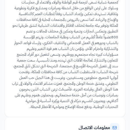
كجمعية شبابية تسعى لترجمة قيم المواطنة والولاء والانتماء الى ممارسات
وسلوك على ارض الواقع من خلال انشطة ومبادرات ومشاريع فكرية وتطوعية
وثقافية، تستهدف تمكين وإعداد الشباب وفقاً لمتطلبات العصر كالتنافسية
والإبداع والريادة، كما تسعى بالنهوض بالمجتمعات المحلية في كافة محافظات
المملكة وتوفير بيئه جامعة لمختلف الافكار والابداعات الشبابية لتشق طريقها نحو
التطبيق وتنعكس انجازات وتنمية وتمكين في مختلف المجالات.و تضم
800عضواً عاملاً أغلبهم من الشباب وطلبة الجامعات، وتهتم المؤسسة
بالشباب ودورهم في العمل الاجتماعي والتثقيف الفكري، وارساء قواعد الحوار
والتشاركية واحترام الآخر، وتؤمن بان الشباب هم قوة التغيير وعليهم
مسؤوليات كبيرة تجاه مجتمعهم ووطنهم، وتسعى لتفعيل دور أفراد المجتمع
للتعاون والتشارك لمعالجة الآفات التي تهدده.ومنذ تأسيسها، سعت جمعية
سند إلى تفعيل الشريحة الأوسع في مجتمعنا، الشريحة التي تشكل ثلثي المجتمع،
شريحة الشباب؛ فاستقطبت الشباب من كافة محافظات المملكة، وفتحت
أبوابها للجميع، متطوعين ومستفيدين، وغرست في هذا الجيل حب العمل
التطوعي، وعشق خدمة الوطن والمجتمع، فعززت مشاعر الانتماء والولاء إلى تراب
هذا الوطن الغالي وقيادته العزيزة، فأصبحْتَ ترعى الشباب الذين يخرجون
بمبادرات وتوصيات من أجل خدمة مجتمعاتهم، ويحملون هموم وطنهم على
أكتافهم، ويعتبرون أنفسهم شركاء في التنمية وركيزة أساسية في مواجهة
التحديات الوطنية، ودفع عجلة الإصلاح ومواجهة الأخطار المحيطة.
معلومات الاتصال