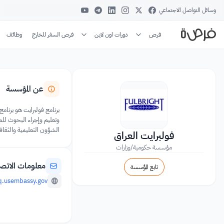
وسائل التواصل الاجتماعي
فرص
دورات اون لاين
فرص السفر للخارج
وظائف
عن المؤسسة
برنامج فولبرايت هو برنامج
وتعليم وإجراء البحوث للمو
الشؤون التعليمية والثقافية بوزارة الخارجية الأمريكية (ECA). توفر أيضًا الحكومات المشاركة والم
فولبرايت العراق
مؤسسة حكومية/وزارات
معلومات الاتص
تابع المؤسسة
iq.usembassy.gov/