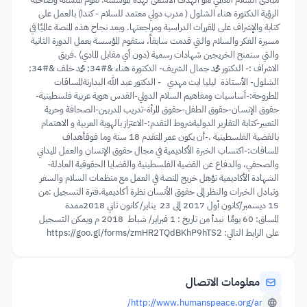
الرؤية الدكتورة هناء الشلول ( مدرب دولي معتمد للسلام - كندا) بالعمل على
كتابة والإشراف على المقررات الدراسية ومراجعتها. وبعد نجاح هذه المنصة عالميًا في
مسيرة الفكر والسلام والتي قدمت سابقاً، ستقوم المؤسسة بعمل الدورة الثانية
والتي ستمنح الخريجين شهادات رسمية (دون أي مقابل المادي) .فريق
الاشراف :- الدكتور محمد جمال الشريف- الدكتورة هناء &#34; محمد خلف &#34;
الشلول- الأستاذة ليليا ايت مهدي - الدكتور عبد الله البدارنةالمساقات
المطروحة:-أساسيات ومفاهيم السلام الدولي-القدس هوية عربية فلسطينية-
حقوق الإنسان-حقوق الطفل-حقوق المرأة-تدريب المدربين-الصحافة وحرية
التعبير-كتابة التقارير الدوليةشروط التقدم:-الاعتزاز بالهوية العربية و الاهتمام
بالقضية الفلسطينية .-أن يكون عمر المتقدم 18 سنة وما فوقأهداف
المساقات:-اكتساب الخبرة الأكاديمية في مجال حقوق الإنسان والعمل الميداني
والصحفي، والدفاع عن القضية الفلسطينية والقضايا الحقوقية العادلة-
الشهادة الأكاديمية تؤهل خريج المنصة في العمل مع منظمات السلام والسفر
وتبادل الخبرات والنظر إلى حقوق الأنسان نظرة أكاديمية.فترة التسجيل :من
15 ديسمبر/كانون أول 2017 إلى 23 يناير/ كانون ثاني 2018ممدة
المساق: 60 يومًا نبدأ من تاريخ : 1 فبراير/ شباط 2018 م ويمكن التسجيل
على الرابط التالي: https://goo.gl/forms/zmHR2TQdBKhP9hTS2
معلومات الاتصال
http://www.humanspeace.org/ar/