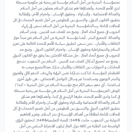
نحنمؤسسة البشرية من أجل السلام مؤسسة غير ربحية غير حكومية مسجلة
لدي الأمم المتحدة. وأعضاؤها هم عشاق السلام يعملون من أجل السلام
والعدالة الاجتماعية ، والمساواة ، وحقوق الإنسان ، واحترام الآخر، والمطالبة
بتطبيق القانون الدولي، والتنسق بين المتطوعين من أجل تقديم الخدمات في كل
المجالات المتاحة .رسالتنامؤسسة البشرية من أجل السلام تسعى إلى إنهاء
الحروب في جميع أنحاء العالم . وضع حد للعنف ضد المدنيين . ونشر السلام
والعدالة للجميع البشر . أيضا مؤسسة البشرية من أجل السلام تعزز مبدأ حوار
الثقافات والأديان . نحن نسعى لتطبيق سياسة الأمم المتحدة القائمة على تعزيز
السلام والديمقراطية وحقوق الإنسان ، واحترام القانون الدولي . وضع حد
للحروب في جميع أنحاء العالم . حل مشكلة اللاجئين بما يتفق مع القانون الدولي
. وضع حد لجميع أشكال العنف ضد المدنيين . السلام بين الشعوب. تشجع
المحادثات و الحوارات بين الثقافات والأديان شارك معناالجميع مرحب به
للانظمام للمؤسسة، اذا كنت تشاركنا نفس الرؤية والهدف. الدعم المالي والمعنوي
والنشر التوعوي ومساعدتنا عبر وسائل التواصل الاجتماعي ، هي طرق أخرى
لمساعدتنا , أي دعم سيغير الكثر منح مؤسسة السلام من اجل البشرية – كندا /
للوطن العربيمؤسسة البشرية من أجل السلام هي مؤسسة غير ربحية مسجلة
في كندا ولدى الأمم المتحدة، مقرها الرئيسي في كندا، وأعضاؤها هم عشاق
السلام والعدالة الاجتماعية والمساواة وحقوق الإنسان واحترام الآخر والمطالبة
بتطبيق القانون الدولي والتنسيق بين المتطوعين من أجل تقديم الخدمات في كل
المجالات المتاحة.انطلاقًا من أهداف المؤسسة في نشر السلام، وتعزيز المفاهيم
الدولية بين الشعوب، جاءت &#34; المنصة التعليمية&#34; لتحقيق الرؤى
الواضحة عند الطلبة من كافة دول العالم ليكون الانخراط السلمي من أجل
مبادئ السلام العالمي هو الهدف الأسمى لهذه المؤسسة. تقوم المنسقة وصاحبة