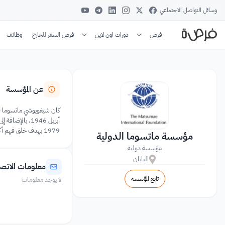
وسائل التواصل الاجتماعي
فرص
دورات اون لاين
فرص السفر للخارج
وظائف
عن المؤسسة
1979 بهدف خلق فهم أكبر لليابان وسلام عالمي دائم. منذ تأسيسها، بلغ العدد الإجمالي للزملاء الذين استضافتهم المؤسسة 775 زميلًا من 115 دولة.
مؤسسة ماتسوما الدولية
مؤسسة دولية
اليابان
معلومات الاتص
تابع المؤسسة
لا يوجد معلومات