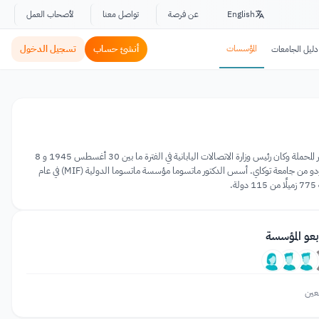
English
عن فرصة
تواصل معنا
لأصحاب العمل
المؤسسات
أنشئ حساب
تسجيل الدخول
دليل الجامعات
كان شيغويوشي ماتسوما (24 أكتوبر، 1901 - 25 أغسطس 1991) مهندسًا كهربائيًا يابانيًا، اخترع نظام حامل الكابلات غير المحملة وكان رئيس وزارة الاتصالات اليابانية في الفترة ما بين 30 أغسطس 1945 و 8
أبريل 1946. بالإضافة إلى أنه كان سياسيًا ومؤسّسًا لجامعة توكاي. وقد عُرف أيضًا بأنه راعي ياسوهيرو ياماشيتا، بطل الجودو من جامعة توكاي. أسس الدكتور ماتسوما مؤسسة ماتسوما الدولية (MIF) في عام
بعو المؤسسة
عين