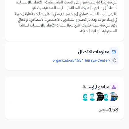
منهجية تشاركية علمية تقوم على البحث العلمي وتمكين الافراد والمؤسسات،
استناداً الى مبادىء المشاركة، العدالة، المساواة، الشفافية، وتكافؤ
الفرص.الرسالة: المساهمة في إيجاد مجتمع مدني فاعل يشارك بفاعلية إيجابية
في إرساء قواعد ومعايير الاصلاح السياسي ، الاجتماعي، الاقتصادي، والثقافي
وفق منهجية علمية تشاركية تتيح المجال لمشاركة الأفراد والمؤسسات استناداً
للمسؤولية الوطنية المشتركة.
معلومات الاتصال
/organization/455/Thuraya-Center
متابعو المؤسسة
158
متابعين