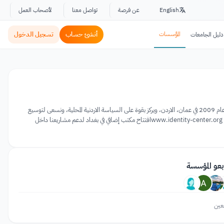
English
عن فرصة
تواصل معنا
لأصحاب العمل
المؤسسات
أنشئ حساب
تسجيل الدخول
دليل الجامعات
مركز هوية هو منظمة مجتمع مدني مستقلة تعمل على تشجيع التنمية في جميع أنحاء الشرق الأوسط. تأسس مركز الهوية في عام 2009 في عمان، الاردن، ويركز بقوة على السياسة الاردنية المحلية، ونسعى لتوسيع
عملنا في جميع أنحاء الشرق األوسط الكبير. وقد تم حتى الآن تنفيذ مشاريع في المغرب والسودان والعراق. وفي عام 2014، تم www.identity-center.orgافتتاح مكتب إضافي في بغداد لدعم مشاريعنا داخل
بعو المؤسسة
عين