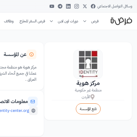
وسائل التواصل الاجتماعي
فرص
دورات اون لاين
فرص السفر للخارج
وظائف
عن المؤسسة
العراق .
مركز هوية
منظمة غير حكومية
الأردن
معلومات الاتص
تابع المؤسسة
ntity-center.org