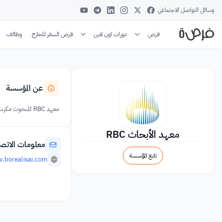
وسائل التواصل الاجتماعي
فرص
دورات اون لاين
فرص السفر للخارج
وظائف
عن المؤسسة
معهد RBC للبحوث مكرس لتحقيق أحدث ما توصلت إليه التكنولوجيا في مجال التعلم الآلي من خلال الأبحاث القائمة على الفضول.
معهد الأبحاث RBC
معلومات الاتص
تابع المؤسسة
.borealisai.com/