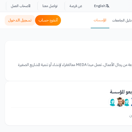
English
عن فرصة
تواصل معنا
لأصحاب العمل
المؤسسات
أنشئ حساب
تسجيل الدخول
دليل الجامعات
ميدا هي منظمة تنمية اقتصادية دولية تتمثل مهمتها في ايجادحلول اقتصادية للفقر. تأسست في عام 1953 من قبل مجموعة من رجال الأعمال، تعمل ميدا MEDA معالفقراء لإنشاء أو تنمية المشاريع الصغيرة
بعو المؤسسة
ن