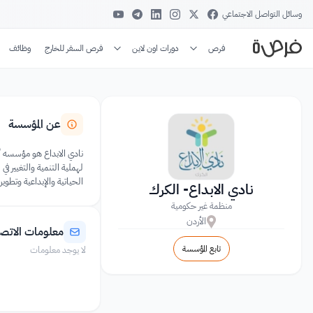
وسائل التواصل الاجتماعي
فرص
دورات اون لاين
فرص السفر للخارج
وظائف
عن المؤسسة
نادي الابداع هو مؤسسه أ
لهملية التنمية والتغيير 
الحياتية والإبداعية وتطوي
نادي الابداع- الكرك
منظمة غير حكومية
الأردن
معلومات الاتص
تابع المؤسسة
لا يوجد معلومات