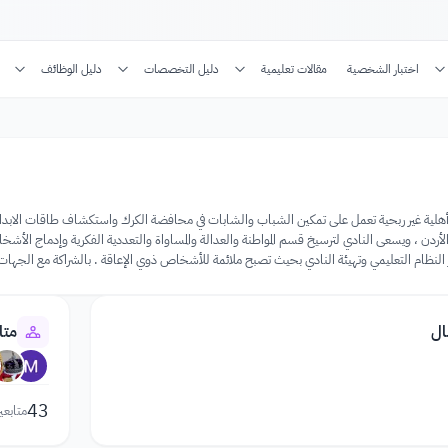
اختبار الشخصية
مقالات تعليمية
دليل التخصصات
دليل الوظائف
هلية غير ربحية تعمل على تمكين الشباب والشابات في محافضة الكرك واستكشاف طاقات الابداع لد
في الأردن ، ويسعى النادي لترسيخ قسم المواطنة والعدالة والمساواة والتعددية الفكرية وإدماج ا
ر النظام التعليمي وتهيئة النادي بحيث تصبح ملائمة للأشخاص ذوي الإعاقة . بالشراكة مع الجهات ا
ال
متا
43
متابعي