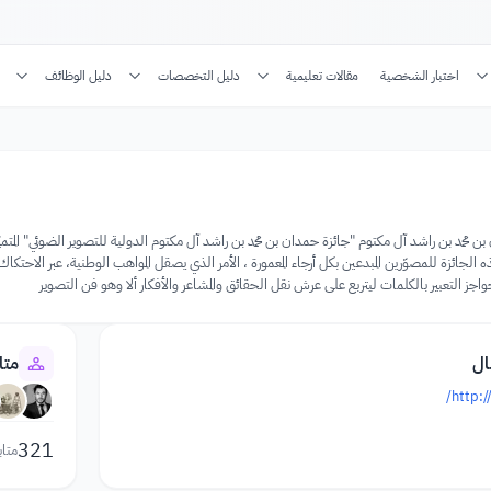
اختبار الشخصية
مقالات تعليمية
دليل التخصصات
دليل الوظائف
محمد بن راشد آل مكتوم "جائزة حمدان بن محمد بن راشد آل مكتوم الدولية للتصوير الضوئي" المتميّ
ئزة للمصوّرين المبدعين بكل أرجاء المعمورة ، الأمر الذي يصقل المواهب الوطنية، عبر الاحتكاك ب
اجز التعبير بالكلمات ليتربع على عرش نقل الحقائق والمشاعر والأفكار ألا وهو فن التصوير
ال
متا
http:/
321
متاب