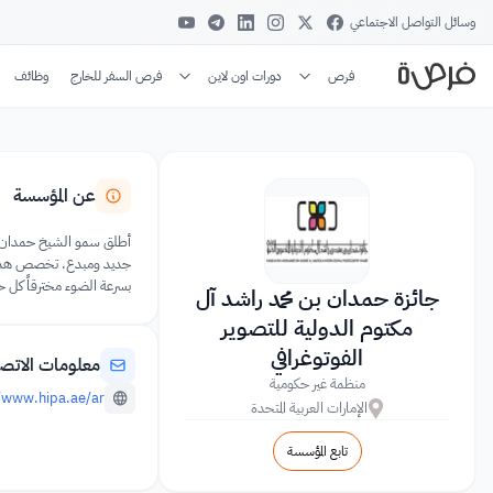
وسائل التواصل الاجتماعي
فرص
دورات اون لاين
فرص السفر للخارج
وظائف
عن المؤسسة
أطلق سمو الشيخ حمدان بن 
جديد ومبدع. تخصص هذه الجا
بسرعة الضوء مخترقاً كل حو
جائزة حمدان بن محمد راشد آل
مكتوم الدولية للتصوير
الفوتوغرافي
معلومات الاتص
منظمة غير حكومية
/www.hipa.ae/ar/
الإمارات العربية المتحدة
تابع المؤسسة