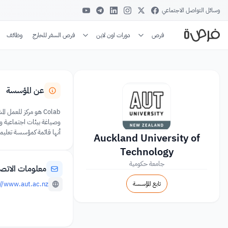
وسائل التواصل الاجتماعي
فرص
دورات اون لاين
فرص السفر للخارج
وظائف
عن المؤسسة
أنها قائمة كمؤسسة تعليمية منذ حوالي 120 عامًا وتعمل و
Auckland University of
Technology
جامعة حكومية
معلومات الاتص
تابع المؤسسة
//www.aut.ac.nz/