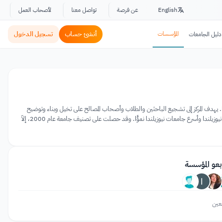
English
عن فرصة
تواصل معنا
لأصحاب العمل
المؤسسات
أنشئ حساب
تسجيل الدخول
دليل الجامعات
 في تصميم تقنيات مبتكرة في جامعة أوكلاند للتكنولوجيا المعروفة اختصارًا بـ (AUT)، في نيوزيلندا. يهدف المركز إلى تشجيع الباحثين والطلاب وأصحاب المصالح على تخيل وبناء وتوضيح
وصياغة بيئات اجتماعية واقتصادية وتكنولوجية وحياتية سريعة التغير. أمّا جامعة أوكلاند للتكنولوجيا فهي ثاني أكبر جامعة في نيوزيلندا وأسرع جامعات نيوزيلندا نموًّا. وقد حصلت على تصنيف جامعة عام 2000، إلاّ
بعو المؤسسة
عين