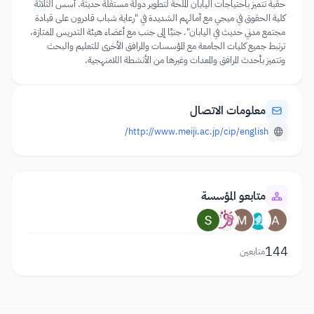
حقبة تتميز باحتياجات اليابان الملحة لتطوير دولة مستقلة حديثة. أسس الثلاثة
كلية الحقوق في ميجي مع آمالهم الشديدة في "رعاية شباب قادرون على قيادة
مجتمع مدني حديث في اليابان". جنبًا إلى جنب مع أعضاء هيئة التدريس الممتازة،
ترتبط جميع كليات الجامعة مع المؤسسات والمرافق الأخرى للتعليم والبحث
وتتميز بأحدث المرافق والمعدات وغيرها من الأنشطة اللامنهجية.
معلومات الاتصال
http://www.meiji.ac.jp/cip/english/
متابعو المؤسسة
144
متابعين