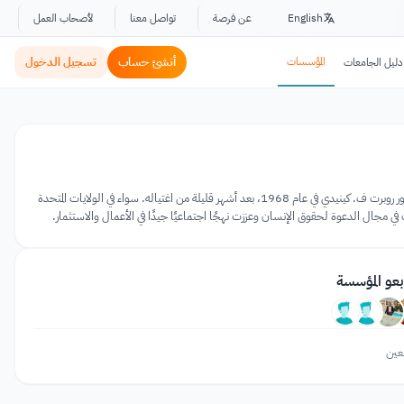
English
عن فرصة
تواصل معنا
لأصحاب العمل
المؤسسات
أنشئ حساب
تسجيل الدخول
دليل الجامعات
روبرت ف. كينيدي لحقوق الإنسان هي منظمة أمريكية غير ربحية تدافع عن حقوق الإنسان. سميت المنظمة على اسم السناتور روبرت ف. كينيدي في عام 1968، بعد أشهر قليلة من اغتياله. سواء في الولايات المتحدة
في مجال الدعوة لحقوق الإنسان وعززت نهجًا اجتماعيًا جيدًا في الأعمال والاستثمار.
بعو المؤسسة
عين