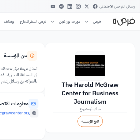
وسائل التواصل الاجتماعي
فرص
دورات اون لاين
فرص السفر للخارج
وظائف
عن المؤسسة
بالشراكة مع وسائل إعلام أخرى، وتعرض 
The Harold McGraw
Center for Business
Journalism
معلومات الاتص
مبادرة/مشروع
grawcenter.org/
تابع المؤسسة