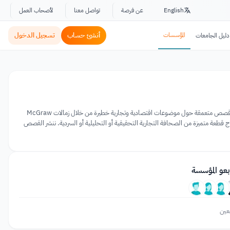
English
عن فرصة
تواصل معنا
لأصحاب العمل
المؤسسات
أنشئ حساب
تسجيل الدخول
دليل الجامعات
تتمثل مهمة مركز McGraw لصحافة الأعمال في تعزيز جودة وعمق تغطية الأخبار الاقتصادية والتجارية. كما يقوم المركز بتبني قصص متعمقة حول موضوعات اقتصادية وتجارية خطيرة من خلال زمالات McGraw
ا 5000 دولار في الشهر لمدة تصل إلى ثلاثة أشهر لإنتاج قطعة متميزة من الصحافة التجارية التحقيقية أو التحليلية أو السردية. ننشر القصص
بعو المؤسسة
عين