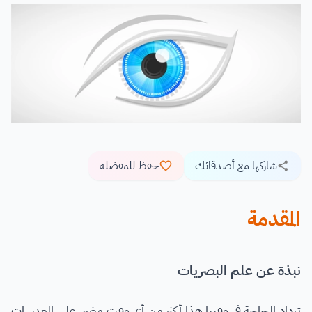
شاركها مع أصدقائك
حفظ للمفضلة
المقدمة
نبذة عن علم البصريات
تزداد الحاجة في وقتنا هذا أكثر من أي وقت مضى على العدسات