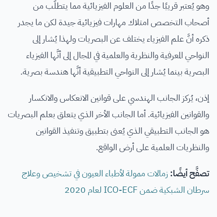
وهو يُعتبر قريبًا جدًا من العلوم الفيزيائية مما يتطلَّب من
أصحاب التخصص امتلاك مهارات فيزيائية جيدة لكن ما يجدر
ذكره أنَّ علم الفيزياء يختلف عن البصريات ولهذا يُشار إلى
النواحي المعرفية والنظرية والعلمية في المجال إلى أنَّها الفيزياء
البصرية بينما يُشار إلى النواحي التطبيقية أنَّها هندسة بصرية.
إذن، يُركز الجانب الهندسي على قوانين الانعكاس والانكسار
والقوانين الفيزيائية. أما الجانب الأخر الذي يتعلق بعلم البصريات
هو الجانب التطبيقي الذي يُعنى بتطبيق وتنفيذ القوانين
والنظريات العلمية على أرض الواقع.
تصفَّح أيضًا:
زمالات ممولة لأطباء العيون في تشخيص وعلاج
سرطان الشبكية ضمن ICO-ECF لعام 2020