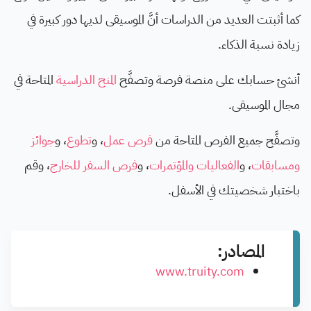
كما أثبتت العديد من الدراسات أنَّ الموسيقى لديها دور كبيرة في
زيادة نسبة الذكاء.
أنشئ حسابك على منصة فرصة وتصفَّح
المنح الدراسية
المتاحة في
مجال الموسيقى.
وتصفَّح جميع الفرص المتاحة من
فرص عمل
، و
تطوع
، و
جوائز
ومسابقات
، و
الفعاليات والمؤتمرات
، و
فرص السفر للخارج
، وقم
باختبار شخصيتك في الأسفل.
المصادر:
www.truity.com