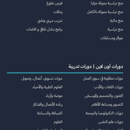
منح دراسية ممولة جزئيا
فرص تطوع
منح دراسية ممولة بالكامل
زمالات
منح مالية
تدريب مهني وتقني
منح دراسية
برامج تبادل ثقافي و اقامات
جوائز ومسابقات
دورات أون لاين | دورات تدريبة
دورات مطلوبة في سوق العمل
دورات تسويق، أعمال، وتمويل
دورات اللغات والأدب
العلوم الطبية والأحياء
الفنون والتصميم والموسيقى
موضة وأزياء
التصوير وصناعة الأفلام
ريادة الأعمال والابتكار
دورات التكنولوجيا والبرمجة
الضيافة والسياحة
دورات علم النفس
العلوم