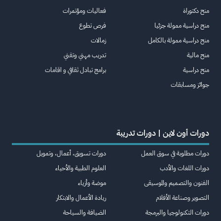
منح دكتوراة
فعاليات ومؤتمرات
منح دراسية ممولة جزئيا
فرص تطوع
منح دراسية ممولة بالكامل
زمالات
منح مالية
تدريب مهني وتقني
منح دراسية
برامج تبادل ثقافي و اقامات
جوائز ومسابقات
دورات أون لاين | دورات تدريبة
دورات مطلوبة في سوق العمل
دورات تسويق، أعمال، وتمويل
دورات اللغات والأدب
العلوم الطبية والأحياء
الفنون والتصميم والموسيقى
موضة وأزياء
التصوير وصناعة الأفلام
ريادة الأعمال والابتكار
دورات التكنولوجيا والبرمجة
الضيافة والسياحة