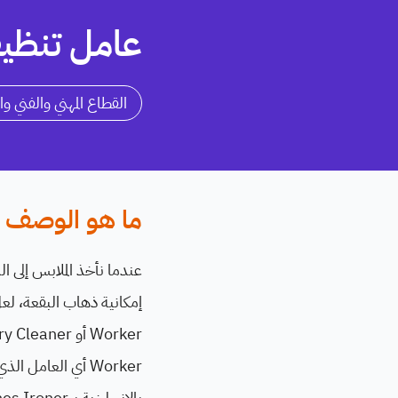
عامل تنظيف جاف 
القطاع المهني والفني وا
ما هو الوصف ا
عندما نأخذ الملابس إلى 
Worker أي العامل
بالإنجليزية بـ Clothes Ironer.