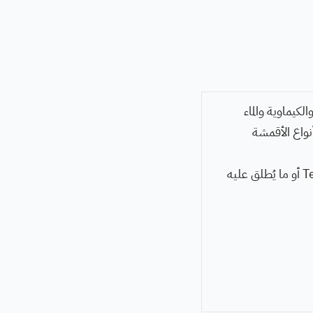
كيماوية والماء
نواع الأقمشة
استخدام أشهر المذيبات والمواد الكيماوية مثل رباعي كلورو الإيثيلين أو Tetracholothlene أو ما يُطلق عليه