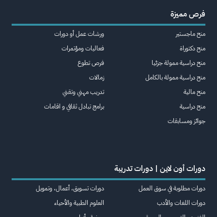
فرص مميزة
منح ماجستير
ورشات عمل أو دورات
منح دكتوراة
فعاليات ومؤتمرات
منح دراسية ممولة جزئيا
فرص تطوع
منح دراسية ممولة بالكامل
زمالات
منح مالية
تدريب مهني وتقني
منح دراسية
برامج تبادل ثقافي و اقامات
جوائز ومسابقات
دورات أون لاين | دورات تدريبة
دورات مطلوبة في سوق العمل
دورات تسويق، أعمال، وتمويل
دورات اللغات والأدب
العلوم الطبية والأحياء