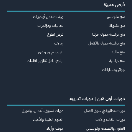
فرص مميزة
منح ماجستير
ورشات عمل أو دورات
منح دكتوراة
فعاليات ومؤتمرات
منح دراسية ممولة جزئيا
فرص تطوع
منح دراسية ممولة بالكامل
زمالات
منح مالية
تدريب مهني وتقني
منح دراسية
برامج تبادل ثقافي و اقامات
جوائز ومسابقات
دورات أون لاين | دورات تدريبة
دورات مطلوبة في سوق العمل
دورات تسويق، أعمال، وتمويل
دورات اللغات والأدب
العلوم الطبية والأحياء
الفنون والتصميم والموسيقى
موضة وأزياء