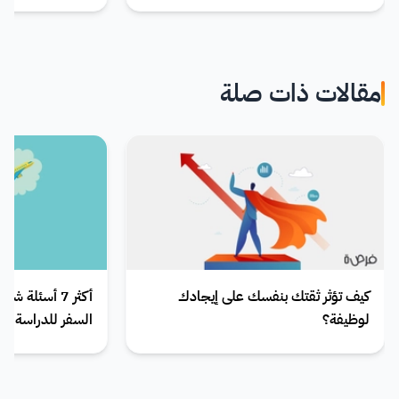
مقالات ذات صلة
كيف تؤثر ثقتك بنفسك على إيجادك
أكثر 7 أسئلة
لوظيفة؟
السفر للدراسة با