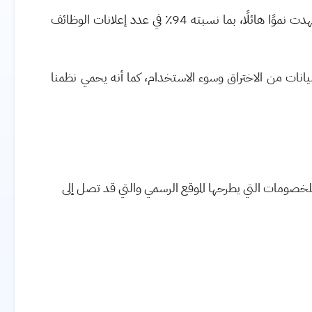
تشير بعض الدراسات إلى أن السنوات الستة الماضية قد شهدت نموًا هائلًا، بما نسبته 94٪ في عدد إعلانات الوظائف
لبيانات من الاختراق وسوء الاستخدام، كما أنه يحمي نظمنا
ير السعر وفقًا للخصومات التي يطرحها الموقع الرسمي والتي قد تصل إلى