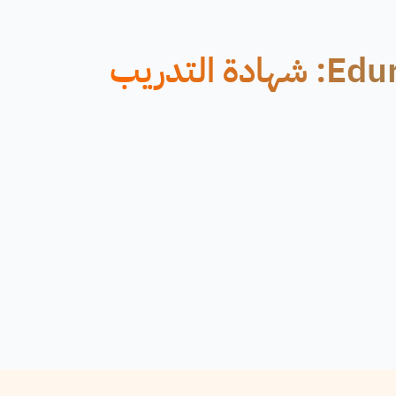
دورات اونلاين من موقع Edureka: شهادة التدريب