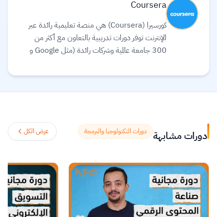
Coursera
كورسيرا (Coursera) هي منصة تعليمية رائدة عبر
الإنترنت توفر دورات تدريبية بالتعاون مع أكثر من
300 جامعة عالمية وشركات رائدة (مثل Google و
Meta و IBM) لتقديم تعليم مرن ومرتبط بسوق
العمل. تقدم المنصة مجموعة واسعة من الخيارات
التعليمية، بما في ذلك الشهادات المهنية، الدورات
التخصصية (Specializations)، ودرجات
البكالوريوس أو الماجستير عبر الإنترنت في مجالات مثل
علوم البيانات، التكنولوجيا، الأعمال، والصحة.
دورات التكنولوجيا والبرمجة
عرض الكل
دورات مشابهة
تستخدم المنصة الذكاء الاصطناعي لترجمة آلاف
الدورات، وتوفير ترجمة نصية (Subtitles) بلغات
متعددة، بما في ذلك اللغة العربية.
اقرأ المزيد.