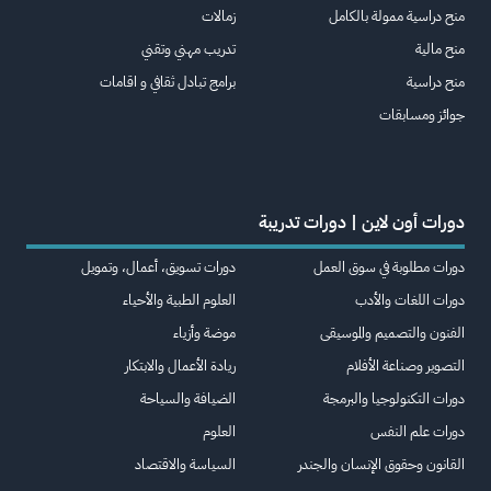
منح دراسية ممولة بالكامل
زمالات
منح مالية
تدريب مهني وتقني
منح دراسية
برامج تبادل ثقافي و اقامات
جوائز ومسابقات
دورات أون لاين | دورات تدريبة
دورات مطلوبة في سوق العمل
دورات تسويق، أعمال، وتمويل
دورات اللغات والأدب
العلوم الطبية والأحياء
الفنون والتصميم والموسيقى
موضة وأزياء
التصوير وصناعة الأفلام
ريادة الأعمال والابتكار
دورات التكنولوجيا والبرمجة
الضيافة والسياحة
دورات علم النفس
العلوم
القانون وحقوق الإنسان والجندر
السياسة والاقتصاد