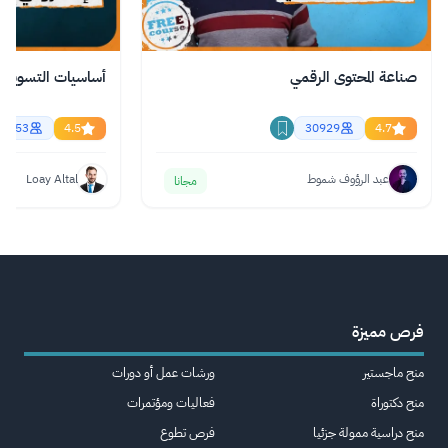
صناعة المحتوى الرقمي
أساسيات التسويق ال
61453
4.5
30929
4.7
عبد الرؤوف شموط
Loay Altal
مجانا
فرص مميزة
منح ماجستير
ورشات عمل أو دورات
منح دكتوراة
فعاليات ومؤتمرات
منح دراسية ممولة جزئيا
فرص تطوع