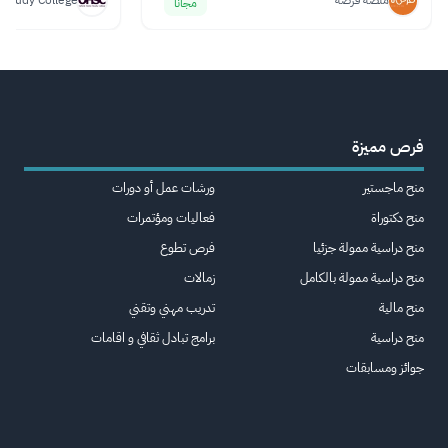
منصة فرصة
 Study College
مجانا
فرص مميزة
منح ماجستير
ورشات عمل أو دورات
منح دكتوراة
فعاليات ومؤتمرات
منح دراسية ممولة جزئيا
فرص تطوع
منح دراسية ممولة بالكامل
زمالات
منح مالية
تدريب مهني وتقني
منح دراسية
برامج تبادل ثقافي و اقامات
جوائز ومسابقات