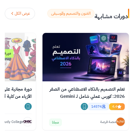
سنوات من الخبرة في تقديم برامج الدراسة من
المنزل.
اقرأ المزيد.
الفنون والتصميم والموسيقى
عرض الكل
دورات مشابهة
تعلم التصميم بالذكاء الاصطناعي من الصفر
دورة مجانية على ا
2026: كورس عملي شامل لـ Gemini
الأزياء من كلية أك
وChatGPT وClaude
14574
4.4
منصة فرصة
 Study College
مجانا