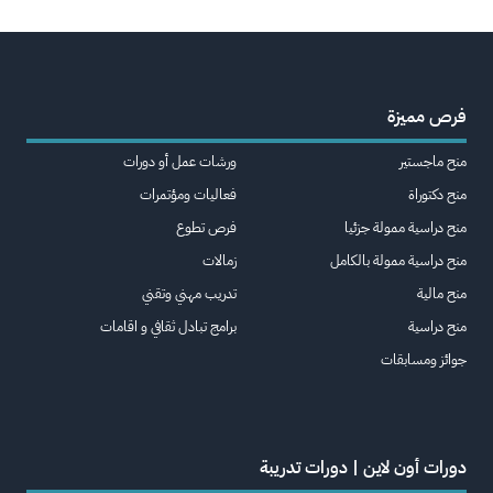
فرص مميزة
منح ماجستير
ورشات عمل أو دورات
منح دكتوراة
فعاليات ومؤتمرات
منح دراسية ممولة جزئيا
فرص تطوع
منح دراسية ممولة بالكامل
زمالات
منح مالية
تدريب مهني وتقني
منح دراسية
برامج تبادل ثقافي و اقامات
جوائز ومسابقات
دورات أون لاين | دورات تدريبة